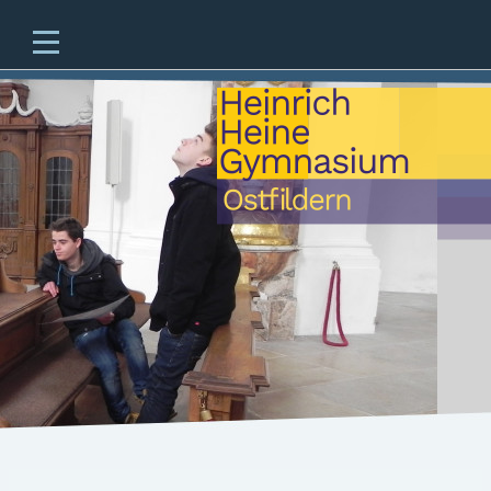
Home
Unsere Schule
Unterricht & Angebote
Zukünftige Fünftklässler
offene Ganztagesschule
Beratung
Schulleben
Service