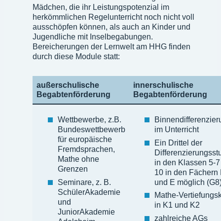
Mädchen, die ihr Leistungspotenzial im
herkömmlichen Regelunterricht noch nicht voll
ausschöpfen können, als auch an Kinder und
Jugendliche mit Inselbegabungen.
Bereicherungen der Lernwelt am HHG finden
durch diese Module statt:
außerschulische
innerschulische
Begabtenförderung
Begabtenförderung
Wettbewerbe, z.B.
Binnendifferenzier
Bundeswettbewerb
im Unterricht
für europäische
Ein Drittel der
Fremdsprachen,
Differenzierungss
Mathe ohne
in den Klassen 5-7
Grenzen
10 in den Fächern 
Seminare, z. B.
und E möglich (G8
SchülerAkademie
Mathe-Vertiefungs
und
in K1 und K2
JuniorAkademie
zahlreiche AGs