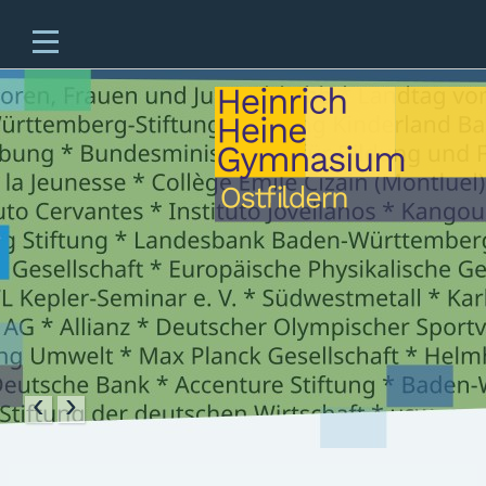
Home
Unsere Schule
Unterricht & Angebote
Zukünftige Fünftklässler
offene Ganztagesschule
Beratung
Schulleben
Service
‹
›