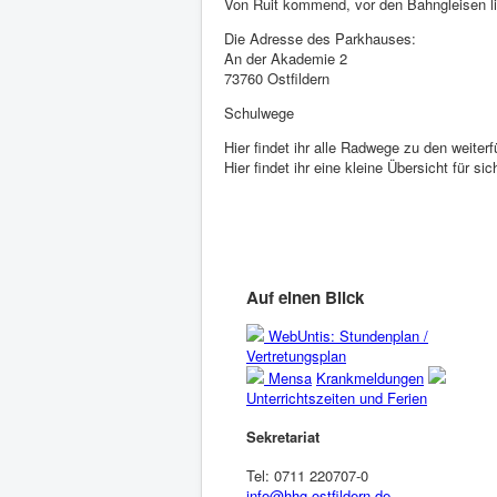
Von Ruit kommend, vor den Bahngleisen l
Die Adresse des Parkhauses:
An der Akademie 2
73760 Ostfildern
Schulwege
Hier findet ihr alle Radwege zu den weite
Hier findet ihr eine kleine Übersicht für s
Auf einen Blick
WebUntis: Stundenplan /
Vertretungsplan
Mensa
Krankmeldungen
Unterrichtszeiten und Ferien
Sekretariat
Tel: 0711 220707-0
info@hhg-ostfildern.de