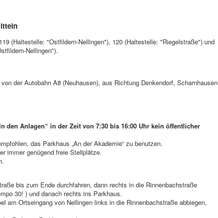
itteln
9 (Haltestelle: "Ostfildern-Nellingen"), 120 (Haltestelle: "Riegelstraße") und
tfildern-Nellingen").
, von der Autobahn A8 (Neuhausen), aus Richtung Denkendorf, Scharnhausen
In den Anlagen“ in der Zeit von 7:30 bis 16:00 Uhr kein öffentlicher
 empfohlen, das Parkhaus „An der Akademie“ zu benutzen.
er immer genügend freie Stellplätze.
n.
raße bis zum Ende durchfahren, dann rechts in die Rinnenbachstraße
empo 30! ) und danach rechts ins Parkhaus.
 am Ortseingang von Nellingen links in die Rinnenbachstraße abbiegen,