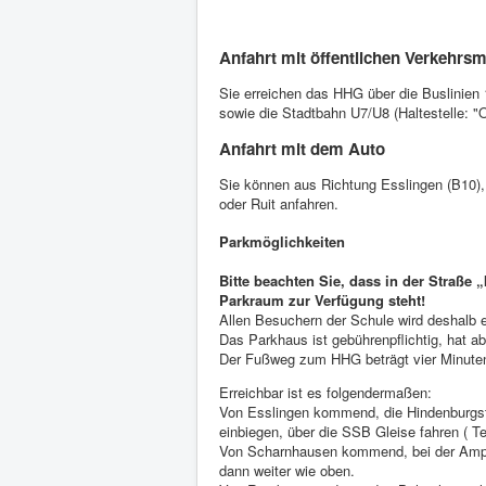
Anfahrt mit öffentlichen Verkehrsm
Sie erreichen das HHG über die Buslinien 11
sowie die Stadtbahn U7/U8 (Haltestelle: "Os
Anfahrt mit dem Auto
Sie können aus Richtung Esslingen (B10)
oder Ruit anfahren.
Parkmöglichkeiten
Bitte beachten Sie, dass in der Straße „
Parkraum zur Verfügung steht!
Allen Besuchern der Schule wird deshalb
Das Parkhaus ist gebührenpflichtig, hat ab
Der Fußweg zum HHG beträgt vier Minute
Erreichbar ist es folgendermaßen:
Von Esslingen kommend, die Hindenburgst
einbiegen, über die SSB Gleise fahren ( T
Von Scharnhausen kommend, bei der Ampel
dann weiter wie oben.