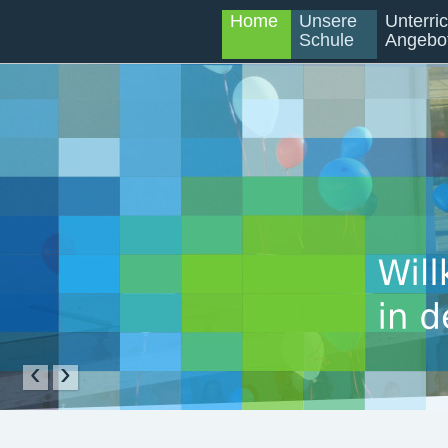
Home
Unsere
Unterri
Schule
Angebo
‹
›