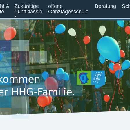
cht &
Zukünftige
offene
Beratung
Sch
te
Fünftklässle
Ganztagesschule
r