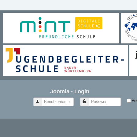
Joomla - Login
An
Benutzername
Passwort