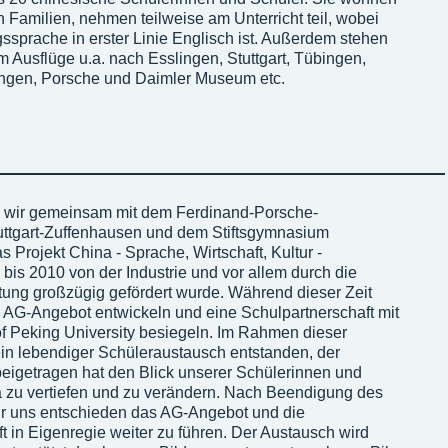
 Familien, nehmen teilweise am Unterricht teil, wobei
ssprache in erster Linie Englisch ist. Außerdem stehen
Ausflüge u.a. nach Esslingen, Stuttgart, Tübingen,
ngen, Porsche und Daimler Museum etc.
d wir gemeinsam mit dem Ferdinand-Porsche-
ttgart-Zuffenhausen und dem Stiftsgymnasium
s Projekt China - Sprache, Wirtschaft, Kultur -
 bis 2010 von der Industrie und vor allem durch die
tung großzügig gefördert wurde. Während dieser Zeit
r AG-Angebot entwickeln und eine Schulpartnerschaft mit
of Peking University besiegeln. Im Rahmen dieser
 ein lebendiger Schüleraustausch entstanden, der
beigetragen hat den Blick unserer Schülerinnen und
a zu vertiefen und zu verändern. Nach Beendigung des
ir uns entschieden das AG-Angebot und die
t in Eigenregie weiter zu führen. Der Austausch wird