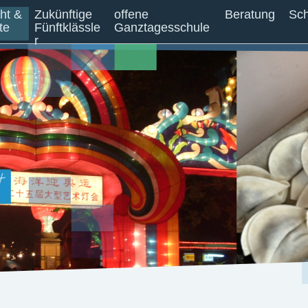
cht &
Zukünftige
offene
Beratung
Sch
te
Fünftklässle
Ganztagesschule
r