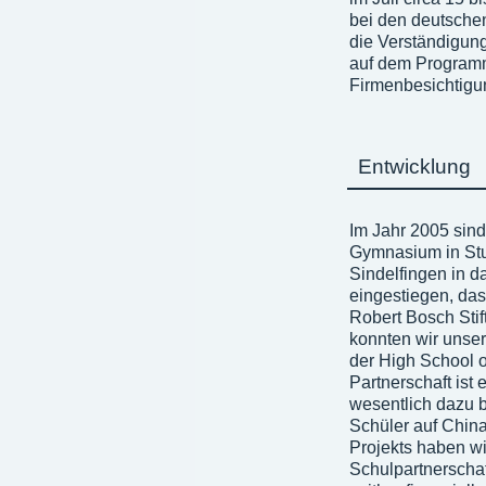
bei den deutschen
die Verständigung
auf dem Programm 
Firmenbesichtigu
Entwicklung
Im Jahr 2005 sin
Gymnasium in Stu
Sindelfingen in da
eingestiegen, das
Robert Bosch Stif
konnten wir unse
der High School 
Partnerschaft ist
wesentlich dazu 
Schüler auf Chin
Projekts haben w
Schulpartnerschaf