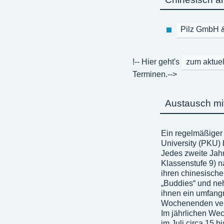
Pilz GmbH &
!-- Hier geht's
zum aktue
Terminen.-->
Austausch mi
Ein regelmäßiger 
University (PKU) 
Jedes zweite Jahr
Klassenstufe 9) 
ihren chinesische
„Buddies“ und ne
ihnen ein umfang
Wochenenden verb
Im jährlichen We
im Juli circa 15 