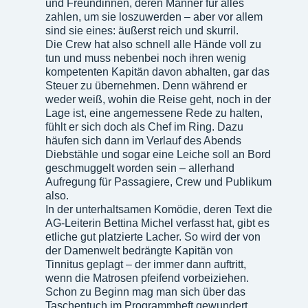
und Freundinnen, deren Männer für alles
zahlen, um sie loszuwerden – aber vor allem
sind sie eines: äußerst reich und skurril.
Die Crew hat also schnell alle Hände voll zu
tun und muss nebenbei noch ihren wenig
kompetenten Kapitän davon abhalten, gar das
Steuer zu übernehmen. Denn während er
weder weiß, wohin die Reise geht, noch in der
Lage ist, eine angemessene Rede zu halten,
fühlt er sich doch als Chef im Ring. Dazu
häufen sich dann im Verlauf des Abends
Diebstähle und sogar eine Leiche soll an Bord
geschmuggelt worden sein – allerhand
Aufregung für Passagiere, Crew und Publikum
also.
In der unterhaltsamen Komödie, deren Text die
AG-Leiterin Bettina Michel verfasst hat, gibt es
etliche gut platzierte Lacher. So wird der von
der Damenwelt bedrängte Kapitän von
Tinnitus geplagt – der immer dann auftritt,
wenn die Matrosen pfeifend vorbeiziehen.
Schon zu Beginn mag man sich über das
Taschentuch im Programmheft gewundert