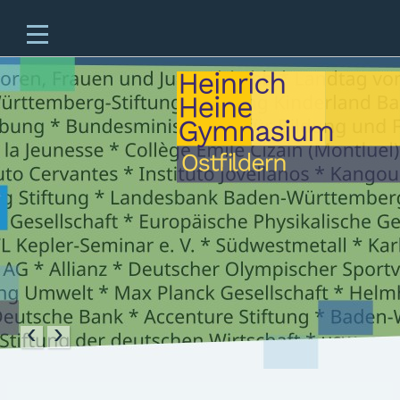
Home
Unsere Schule
Unterricht & Angebote
Zukünftige Fünftklässler
offene Ganztagesschule
Beratung
Schulleben
Service
‹
›