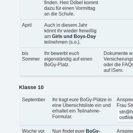
finden. Herr Döbel kommt
dazu für einen Vormittag
an die Schule.
April
Auch in diesem Jahr
könnt ihr wieder freiwillig
am
Girls und Boys-Day
teilnehmen (s.o.).
bis
Ihr bewerbt euch
Dokumente wi
Sommer
eigenständig auf einen
Versicherung
BoGy-Platz.
oder die FAQs 
auf iServ.
Klasse 10
September
Ihr tragt eure BoGy-Plätze in
Ansprec
eine Übersichtsliste ein und
Frau St
erhaltet ein Teilnahme-
stn@h
Formular.
ostfil
Woche vor
Nun findet euer
BoGy-
Ansprec