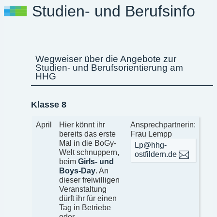
Studien- und Berufsinfo
Wegweiser über die Angebote zur
Studien- und Berufsorientierung am
HHG
Klasse 8
April
Hier könnt ihr
Ansprechpartnerin:
bereits das erste
Frau Lempp
Mal in die BoGy-
Lp@hhg-
Welt schnuppern,
ostfildern.de
beim
Girls- und
Boys-Day
. An
dieser freiwilligen
Veranstaltung
dürft ihr für einen
Tag in Betriebe
oder