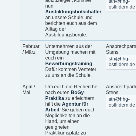
aufzuzeigen, kommen
stn@hhg-
nun
ostfildern.de
Ausbildungsbotschafter
an unsere Schule und
berichten euch aus dem
Alltag der
Ausbildungsberufe.
Februar
Unternehmen aus der
Ansprechpartn
/ März
Umgebung machen mit
Stens
euch ein
stn@hhg-
Bewerbungstraining
.
ostfildern.de
Dafür kommen Vertreter
zu uns an die Schule.
April /
Um euch die Recherche
Ansprechpartn
Mai
nach euren
BoGy-
Stens
Praktika
zu erleichtern,
stn@hhg-
hilft die
Agentur für
ostfildern.de
Arbeit
. Sie geben euch
Möglichkeiten an die
Hand, um einen
geeigneten
Praktikumsplatz zu