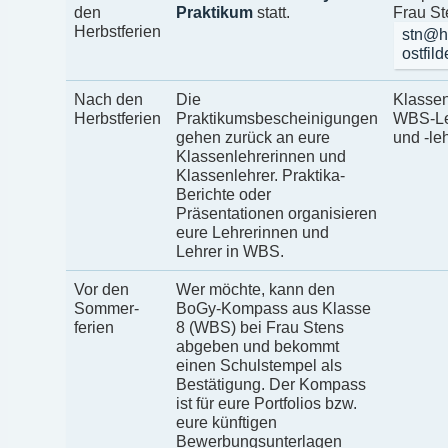
den
Praktikum
statt.
Frau St
Herbstferien
stn@h
ostfil
Nach den
Die
Klassen
Herbstferien
Praktikumsbescheinigungen
WBS-Le
gehen zurück an eure
und -le
Klassenlehrerinnen und
Klassenlehrer. Praktika-
Berichte oder
Präsentationen organisieren
eure Lehrerinnen und
Lehrer in WBS.
Vor den
Wer möchte, kann den
Sommer-
BoGy-Kompass aus Klasse
ferien
8 (WBS) bei Frau Stens
abgeben und bekommt
einen Schulstempel als
Bestätigung. Der Kompass
ist für eure Portfolios bzw.
eure künftigen
Bewerbungsunterlagen