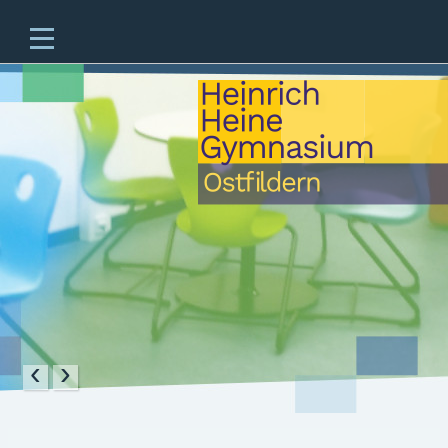
Home
Unsere Schule
Unterricht & Angebote
Zukünftige Fünftklässler
offene Ganztagesschule
Beratung
Schulleben
Service
‹
›