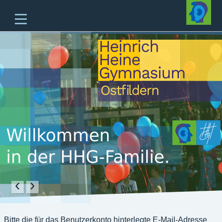
Home
Unsere Schule
Unterricht & Angebote
Zukünftige Fünftklässler
offene Ganztagesschule
Beratung
Schulleben
Service
‹
›
Bitte die für das Benutzerkonto hinterlegte E-Mail-Adresse